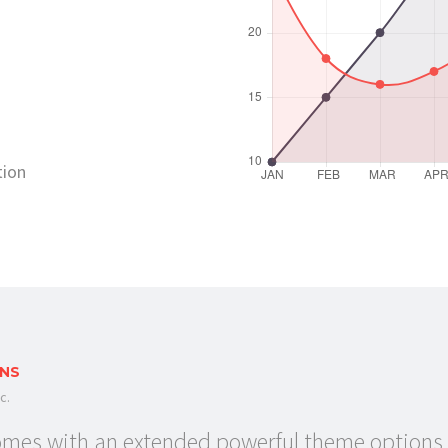
tion
RNS
c.
es with an extended powerful theme options p