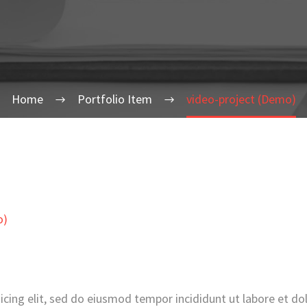
Home
Portfolio Item
video-project (Demo)
o)
icing elit, sed do eiusmod tempor incididunt ut labore et do