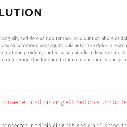
LUTION
icing elit, sed do eiusmod tempor incididunt ut labore et do
uip ex ea commodo consequat. Duis aute irure dolor in reprehe
pidatat non proident, sunt in culpa qui officia deserunt molli
um doloremque laudantium, totam rem aperiam, eaque ipsa qu
 consectetur adipisicing elit, sed do eiusmod t
 consectetur adipisicing elit, sed do eiusmod t