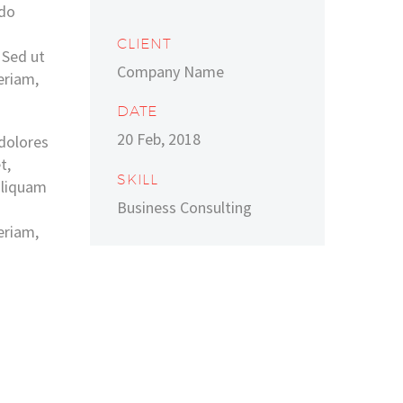
odo
CLIENT
 Sed ut
Company Name
eriam,
DATE
20 Feb, 2018
dolores
t,
SKILL
aliquam
Business Consulting
eriam,