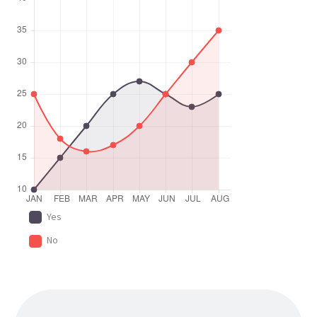
Yes
No