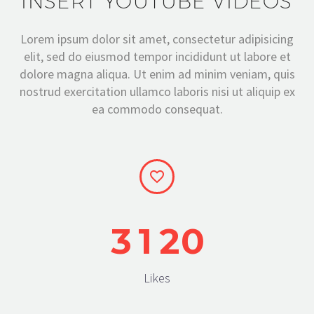
INSERT YOUTUBE VIDEOS
Lorem ipsum dolor sit amet, consectetur adipisicing
elit, sed do eiusmod tempor incididunt ut labore et
dolore magna aliqua. Ut enim ad minim veniam, quis
nostrud exercitation ullamco laboris nisi ut aliquip ex
ea commodo consequat.


3
1
2
0
Likes