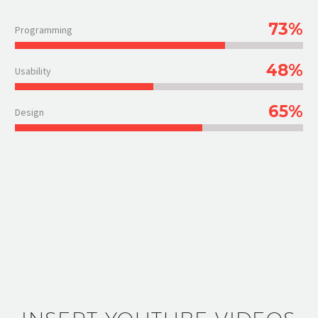
73%
Programming
48%
Usability
65%
Design