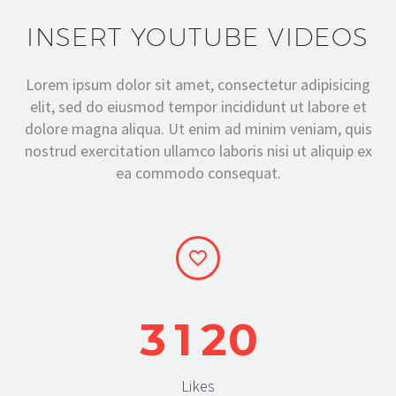
INSERT YOUTUBE VIDEOS
Lorem ipsum dolor sit amet, consectetur adipisicing
elit, sed do eiusmod tempor incididunt ut labore et
dolore magna aliqua. Ut enim ad minim veniam, quis
nostrud exercitation ullamco laboris nisi ut aliquip ex
ea commodo consequat.


3
1
2
0
Likes